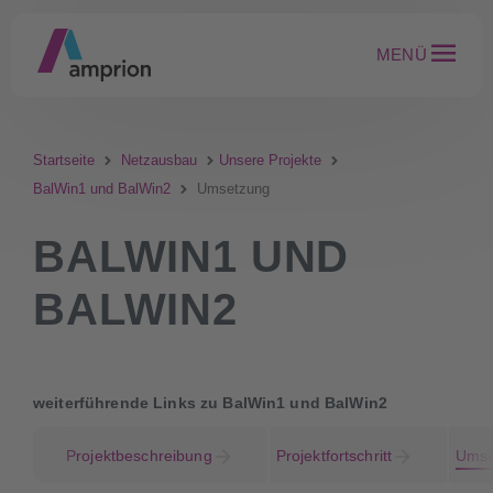
MENÜ
Startseite
Netzausbau
Unsere Projekte
BalWin1 und BalWin2
Umsetzung
BALWIN1 UND
BALWIN2
weiterführende Links zu BalWin1 und BalWin2
Projektbeschreibung
Projektfortschritt
Umse