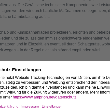
ftern aus. Die Geräusche technischer Komponenten wie Leistun
nlagen werden wir durch bauliche Maßnahmen so begrenzen, d
iche Lärmbelastung auftritt.
lt- und -umspannanlagen projektieren, errichten und betreibe
eden und die zulässigen Immissionsrichtwerte eingehalten w
matoren und in Einzelfällen eventuell durch Schaltgeräte, wobei
it wegen – in der Regel nicht als störend empfunden wird.
h nur Transformatoren, die jeweils dem aktuellen Stand der Tec
g entsprechen.
ierenden Schirmwand kann man, je nach Abstand zwischen Tran
inderung bis zu 12 dB(A) (in der unmittelbaren Umgebung) erre
tspricht etwa einer Halbierung der subjektiv empfundenen Lau