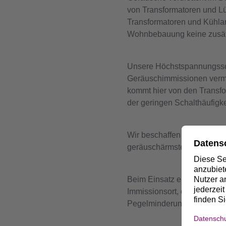
von Transformatoren und Lü
Transformatoren und Kühla
Wohnbebauung keine zusätzl
Unsere Höchstspannungsscha
Geräuschimmissionen vermi
kommt hier von den Transfor
der geringen Schalthäufigke
Wir beschaffen grundsätzlic
geräuschärmsten Ausführun
Beim Einsatz einer absorb
Immissionsort, eine Pegelm
Pegelminderung um 10 dB en