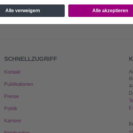
SCHNELLZUGRIFF
K
A
Kontakt
R
Publikationen
4
D
Presse
T
E
Politik
Karriere
B
+
Netzkunden