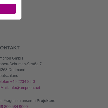
ONTAKT
mprion GmbH
obert-Schuman-Straße 7
4263 Dortmund
eutschland
elefon +49 2234 85-0
-Mail: info@amprion.net
ei Fragen zu unseren
Projekten
:
49 800 584 9000