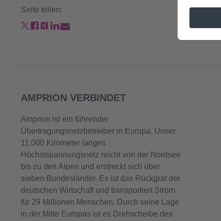
Seite teilen:
AMPRION VERBINDET
Amprion ist ein führender
Übertragungsnetzbetreiber in Europa. Unser
11.000 Kilometer langes
Höchstspannungsnetz reicht von der Nordsee
bis zu den Alpen und erstreckt sich über
sieben Bundesländer. Es ist das Rückgrat der
deutschen Wirtschaft und transportiert Strom
für 29 Millionen Menschen. Durch seine Lage
in der Mitte Europas ist es Drehscheibe des