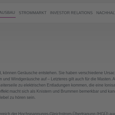
AUSBAU
STROMMARKT
INVESTOR RELATIONS
NACHHAL
d, können Geräusche entstehen. Sie haben verschiedene Ursach
n und Windgeräusche auf – Letzteres gilt auch für die Masten.
iterseile zu elektrischen Entladungen kommen, die eine Ionisat
ffekt macht sich als Knistern und Brummen bemerkbar und kann
ebel zu hören sein.
ereich der Hochspannungs-Gleichstrom-Übertragung (HGÜ) au