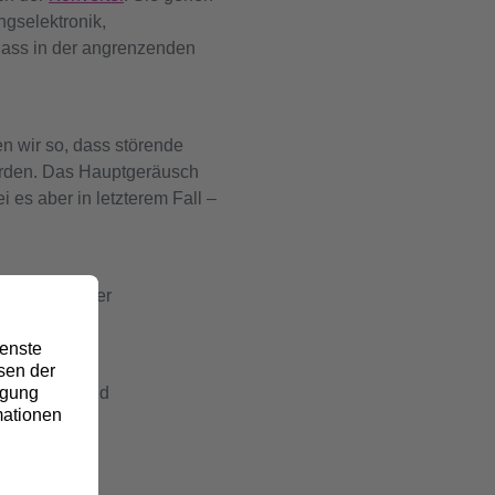
gselektronik,
ass in der angrenzenden
n wir so, dass störende
erden. Das Hauptgeräusch
 es aber in letzterem Fall –
hnik sowie der
sformator und
ichen. Eine
tstärke.