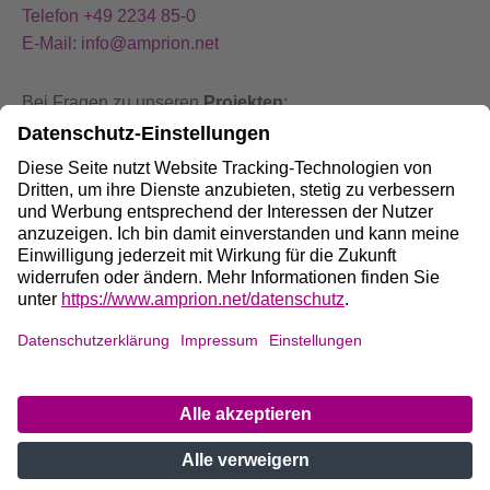
Telefon +49 2234 85-0
E-Mail: info@amprion.net
Bei Fragen zu unseren
Projekten
:
+49 800 584 9000
Bei
Störungen
an unseren Anlagen:
+49 800 490 4000
Social Media:
Impressum
DE
/
EN
Datenschutz