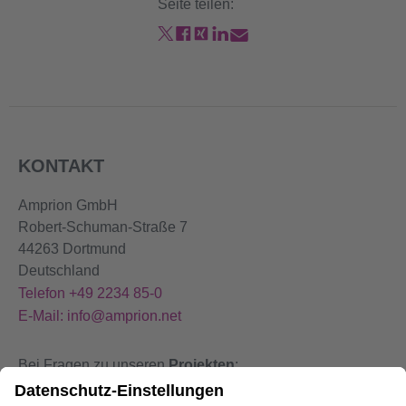
Seite teilen:
KONTAKT
Amprion GmbH
Robert-Schuman-Straße 7
44263 Dortmund
Deutschland
Telefon +49 2234 85-0
E-Mail: info@amprion.net
Bei Fragen zu unseren
Projekten
:
+49 800 584 9000