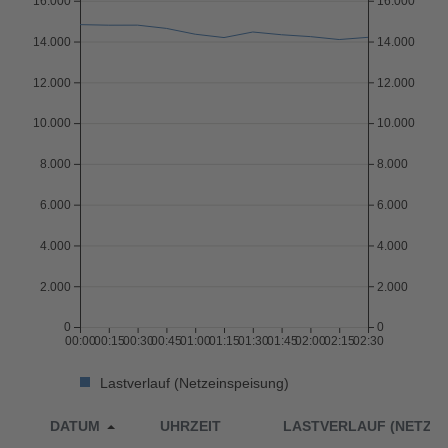
16.000
16.000
Herunterladen
1
2
14.000
14.000
3
4
5
6
7
8
9
12.000
12.000
10
11
12
13
14
15
16
10.000
10.000
17
18
19
20
21
22
23
24
25
26
27
28
29
30
8.000
8.000
31
6.000
6.000
4.000
4.000
2.000
2.000
0
0
00:00
00:15
00:30
00:45
01:00
01:15
01:30
01:45
02:00
02:15
02:30
Lastverlauf (Netzeinspeisung)
DATUM
UHRZEIT
LASTVERLAUF (NETZEI