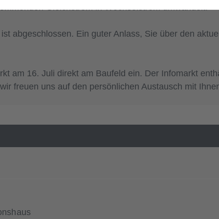
ankommenden Gleichstrom in Wechselstrom umwandelt.
on ist abgeschlossen. Ein guter Anlass, Sie über den a
t am 16. Juli direkt am Baufeld ein. Der Infomarkt enthä
ir freuen uns auf den persönlichen Austausch mit Ihne
ionshaus