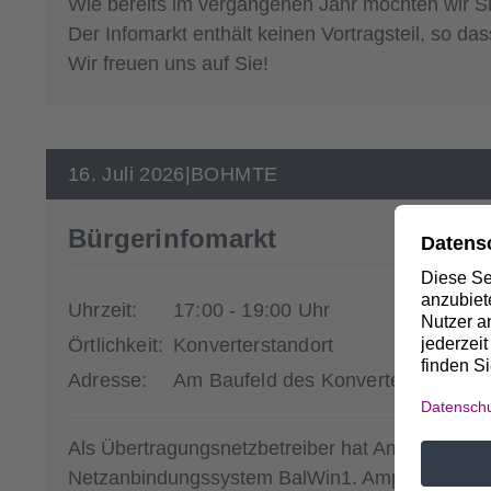
Wie bereits im vergangenen Jahr möchten wir Sie
Der Infomarkt enthält keinen Vortragsteil, so d
Wir freuen uns auf Sie!
16. Juli 2026
|
BOHMTE
Bürgerinfomarkt
Uhrzeit:
17:00 - 19:00 Uhr
Örtlichkeit:
Konverterstandort
Adresse:
Am Baufeld des Konverters - Verl
Als Übertragungsnetzbetreiber hat Amprion die A
Netzanbindungssystem BalWin1. Amprion Offsho