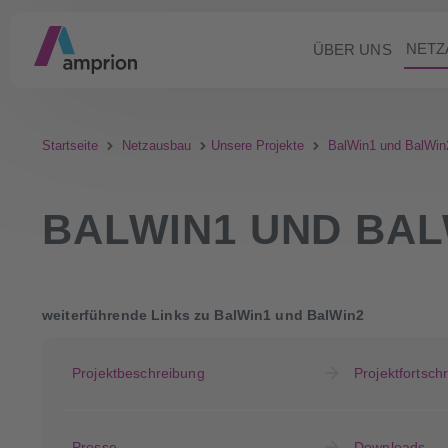
NETZ
ÜBER UNS
Startseite
Netzausbau
Unsere Projekte
BalWin1 und BalWin
BALWIN1 UND BAL
weiterführende Links zu BalWin1 und BalWin2
Projektbeschreibung
Projektfortschri
Presse
Downloads