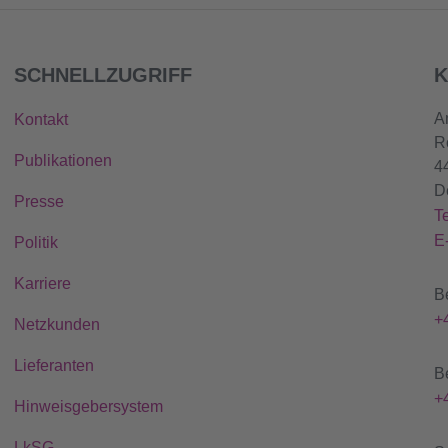
SCHNELLZUGRIFF
K
A
Kontakt
R
Publikationen
4
D
Presse
T
E
Politik
Karriere
B
+
Netzkunden
Lieferanten
B
+
Hinweisgebersystem
LkSG