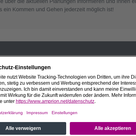
 über die aktuellen Planungen informieren und Ihnen ein
ass ein Kommen und Gehen jederzeit möglich ist!
ängerung der Schäferstraße Richtung Westen, 49163 B
ufgabe, das Stromnetz fit für eine klimaneutrale Zukun
re baut die Leitung von der Nordsee kommend bis zu 