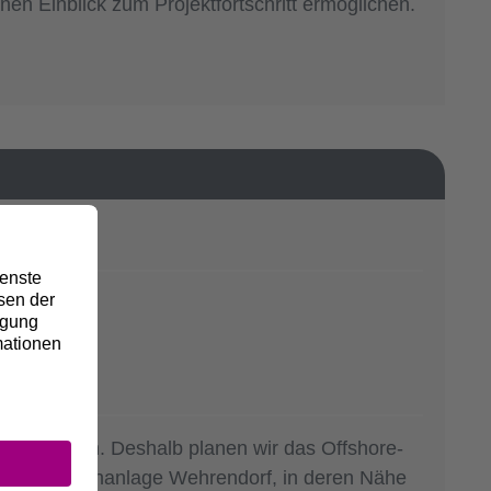
en Einblick zum Projektfortschritt ermöglichen.
ohmte
ft zu machen. Deshalb planen wir das Offshore-
der Umspannanlage Wehrendorf, in deren Nähe