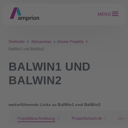
MENÜ
Startseite
Netzausbau
Unsere Projekte
BalWin1 und BalWin2
BALWIN1 UND
BALWIN2
weiterführende Links zu BalWin1 und BalWin2
Projektbeschreibung
Projektfortschritt
Umse