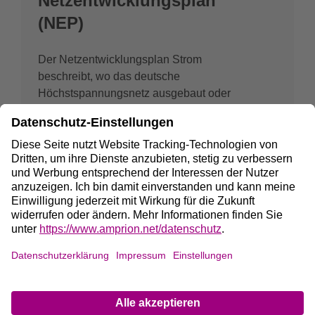
Netzentwicklungsplan
(NEP)
Der Netzentwicklungsplan Strom
beschreibt, wo das deutsche
Höchstspannungsnetz ausgebaut oder
verstärkt werden muss. Er wird von den
vier deutschen
Übertragungsnetzbetreibern erarbeitet
und durch die Bundesnetzagentur
fachlich geprüft.
Mehr erfahren
Ansprechpersonen