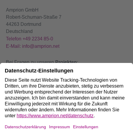
Amprion GmbH
Robert-Schuman-Straße 7
44263 Dortmund
Deutschland
Telefon +49 2234 85-0
E-Mail: info@amprion.net
Bei Fragen zu unseren
Projekten
:
+49 800 584 9000
Bei
Störungen
an unseren Anlagen:
+49 800 490 4000
Social Media: