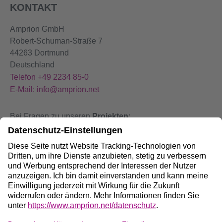
KONTAKT
Amprion GmbH
Robert-Schuman-Straße 7
44263 Dortmund
Deutschland
Telefon +49 2234 85-0
E-Mail: info@amprion.net
Bei Fragen zu unseren
Projekten
:
+49 800 584 9000
Bei
Störungen
an unseren Anlagen:
+49 800 490 4000
Social Media: