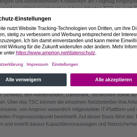
rgien und konventionellen Kraftwerken am Folgetag eingespeis
gungskapazitäten zu international benachbarten TSO als auch 
n auf dieser Basis Empfehlungen an die Systemführungen von
htige Voraussetzung, um die erneuerbaren Energien besser ein
nnen.
rity Cooperation (TSC) in Münc
seit Ende 2009 die TSO Security Cooperation (TSC) mit Sitz i
opa. Dabei arbeitet Amprion mit zwölf weiteren Übertragungsnet
er Schweiz, den Niederlanden, Dänemark, Tschechien sowie au
 Über das TSC können die einzelnen Netzbetreiber ihre Arbei
insame, von Amprion wesentlich mitgestaltete IT-Plattform und 
 jeden Prognosezeitpunkt bereitstellt. Auf dieser Basis führt da
 und erstellt daraus Kapazitätsvoraussagen und Netzsicherhe