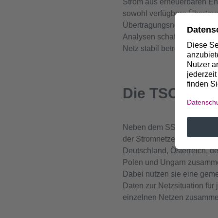
Strom aus erneuerbaren Ene
sowohl verfügbare Übertra
Übertragungsnetz und gebe
Analysen schaffen eine wic
Netz stabil betreiben zu kö
Die TSO Secu
Neben dem SSC koordiniert 
der Stromnetze in Mitteleur
Deutschland, Österreich, d
Polen und Ungarn zusammen.
Dabei nutzen sie eine geme
Daten zur Netzsituation für
einzelnen Netzen zusammen