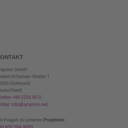
ONTAKT
mprion GmbH
obert-Schuman-Straße 7
4263 Dortmund
eutschland
elefon +49 2234 85-0
-Mail: info@amprion.net
ei Fragen zu unseren
Projekten
:
49 800 584 9000