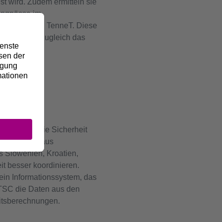
t wird. Zudem ermitteln sie
Engpässe im
 Amprion und TenneT. Diese
binden und zugleich das
hen
n München die Sicherheit
zbetreibern aus
s Slowenien, Kroatien,
t besser koordinieren.
ein Informationssystem, das
s TSC die Daten aus den
itsberechnungen.