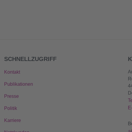
SCHNELLZUGRIFF
K
A
Kontakt
R
Publikationen
4
D
Presse
T
E
Politik
Karriere
B
+