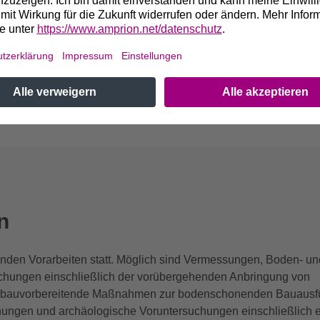
n
finden Vorarbeiten statt. Möglich sind Vermessungen, Boden- un
hungen einschließlich der vorübergehenden Anbringung von
, bauvorbereitende Maßnahmen zur bodenschonenden Bauausf
ungen und archäologische Voruntersuchungen einschließlich er