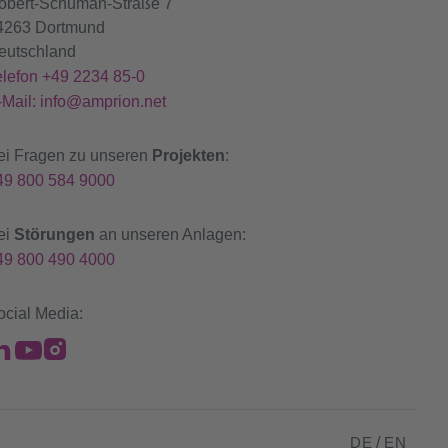
obert-Schuman-Straße 7
4263 Dortmund
eutschland
elefon +49 2234 85-0
-Mail: info@amprion.net
ei Fragen zu unseren
Projekten
:
49 800 584 9000
ei
Störungen
an unseren Anlagen:
49 800 490 4000
ocial Media:
DE
/
EN