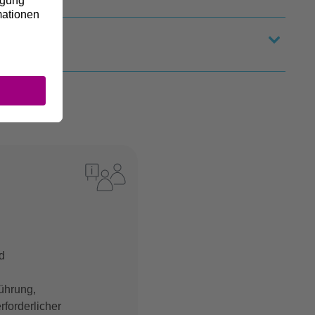
d
ührung,
forderlicher