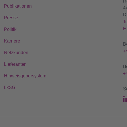
R
Publikationen
4
D
Presse
T
E
Politik
Karriere
B
+
Netzkunden
Lieferanten
B
+
Hinweisgebersystem
LkSG
S