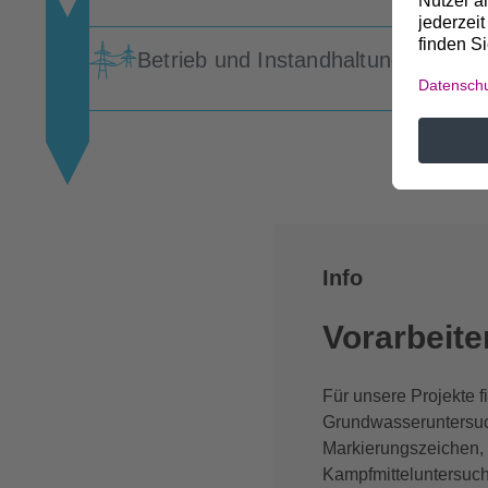
Betrieb und Instandhaltung
Info
Vorarbeite
Für unsere Projekte 
Grundwasseruntersuc
Markierungszeichen
Kampfmitteluntersuch