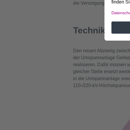
die Versorgung des nachgel
Technik und 
Den neuen Abzweig zwische
der Umspannanlage Gellep w
realisieren. Dafür müssen w
gleicher Stelle ersetzt we
in die Umspannanlage sowie
110-/220-kV-Höchstspannungs