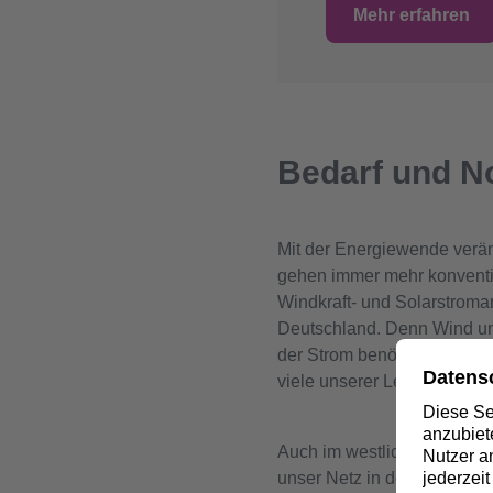
Mehr erfahren
Bedarf und N
Mit der Energiewende verän
gehen immer mehr konventio
Windkraft- und Solarstroma
Deutschland. Denn Wind und
der Strom benötigt wird. Da
viele unserer Leitungen star
Auch im westlichen Rheinl
unser Netz in der Region b