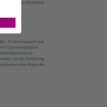
e im westlichen Rheinland.
th – Punkt Angerland und
0-kV-Stromkreisplätzen
iterer Mast muss an
binden. Um die Einführung
n außerdem drei Maste der