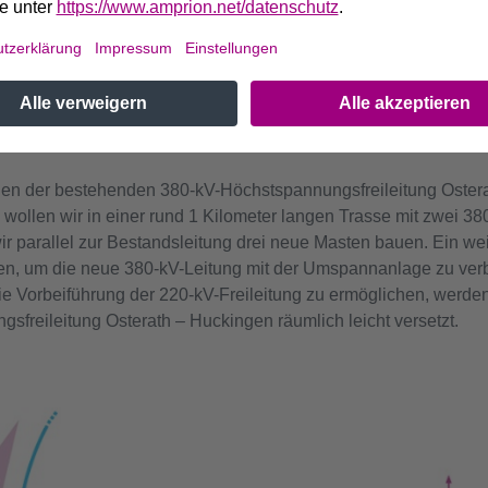
agerten 110-kV-Netzes sowie mehrerer großer Industriebetrieb
Trassenverlauf
n der bestehenden 380-kV-Höchstspannungsfreileitung Ostera
ollen wir in einer rund 1 Kilometer langen Trasse mit zwei 38
ir parallel zur Bestandsleitung drei neue Masten bauen. Ein we
rden, um die neue 380-kV-Leitung mit der Umspannanlage zu ver
 Vorbeiführung der 220-kV-Freileitung zu ermöglichen, werde
freileitung Osterath – Huckingen räumlich leicht versetzt.