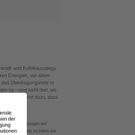
nkraft- und Kohleausstiegs
ren Energien, vor allem
 das Übertragungsnetz in
n ist – und nicht dort, wo
ieren. Das führt dazu, dass
vermeiden, müssen wir
nanlage Gellep sichern wir