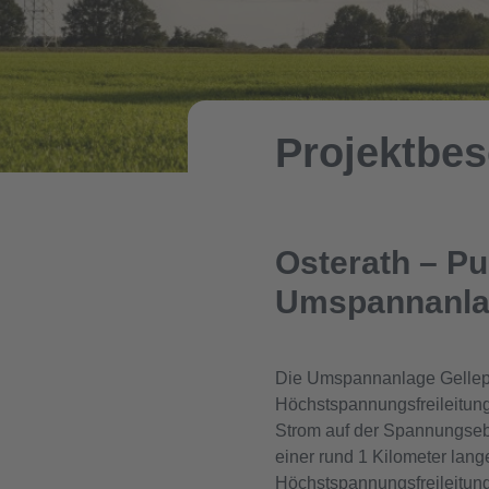
Projektbe
Osterath – P
Umspannanla
Die Umspannanlage Gellep i
Höchstspannungsfreileitun
Strom auf der Spannungsebe
einer rund 1 Kilometer la
Höchstspannungsfreileitung