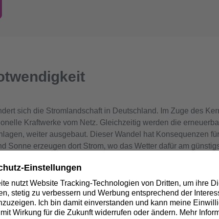
otwendigkeit
dert sich die Stromlandschaft in Deutschland. Im Zuge des Ker
nelle Kraftwerke vom Netz. Gleichzeitig werden die erneuerba
nlagen, weiter ausgebaut. Dieser Wandel hat Konsequenzen für
 Sonne erzeugen dort Strom, wo das Wetter dafür am günstigste
her müssen wir den Strom heute über weitere Strecken transport
k ausgelastet sind.
and haben sich die Lastflüsse verändert. Um Netzengpässe zu 
edarfsgerecht erweitern. Mit der 380-kV-Anbindung der Umspan