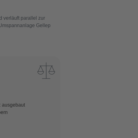
verläuft parallel zur
e Umspannanlage Gellep
z ausgebaut
bern