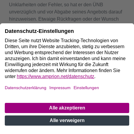
Unklarheiten oder Fehler, so hat er den ÜNB
unverzüglich und vor Abgabe seines Angebots darauf
hinzuweisen. Etwaige Rückfragen oder der Wunsch
nach zusätzlichen Auskünften sind ebenfalls
ausschließlich per E-Mail (
ausschreibung-schwarzstart@amprion.net
) an den
ÜNB zu richten und werden von diesem
schnellstmöglich beantwortet. Der späteste Zeitpunkt
für den Eingang dieser Rückfragen oder das
Verlangen nach weiteren Auskünften entspricht fünf
Wochen vor Ende der Frist des Beschaffungsschrittes
3.
6 Hinweise zum Verfahren