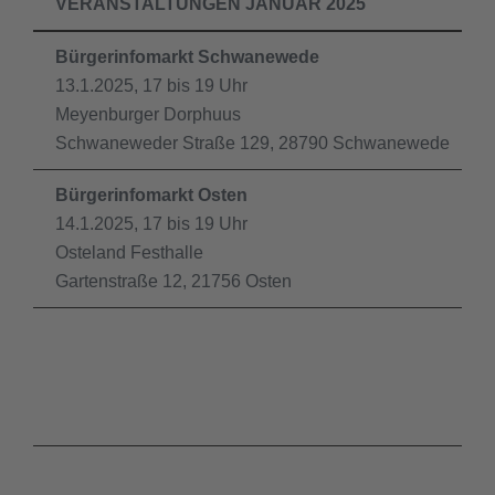
VERANSTALTUNGEN JANUAR 2025
Bürgerinfomarkt Schwanewede
I
13.1.2025, 17 bis 19 Uhr
2
Meyenburger Dorphuus
B
Schwaneweder Straße 129, 28790 Schwanewede
B
Bürgerinfomarkt Osten
I
14.1.2025, 17 bis 19 Uhr
2
Osteland Festhalle
S
Gartenstraße 12, 21756 Osten
N
I
2
B
S
I