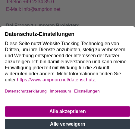
Telefon +49 2234 85-0
E-Mail: info@amprion.net
Bei Fragen zu unseren
Projekten
:
+49 800 584 9000
Bei
Störungen
an unseren Anlagen:
+49 800 490 4000
Social Media:
Impressum
DE
/
EN
Datenschutz