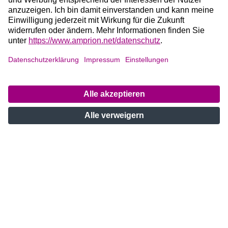
Jonas Laudage
Projektsprecher Windader West und Korridor B
(Niedersachsen)
+49 172 3540984
Jonas.Laudage@amprion.net
Tobias Schmidt