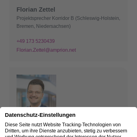
Florian Zettel
Projektsprecher Korridor B (Schleswig-Holstein,
Bremen, Niedersachsen)
+49 173 5230439
Florian.Zettel@amprion.net