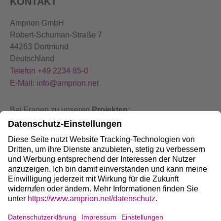
KONTAKT
Amprion GmbH
Robert-Schuman-Straße 7
44263 Dortmund
Deutschland
Telefon +49 2234 85-0
E-Mail: info@amprion.net
Bei Fragen zu unseren
Projekten
:
+49 800 584 9000
Bei
Störungen
an unseren Anlagen:
+49 800 490 4000
Social Media: