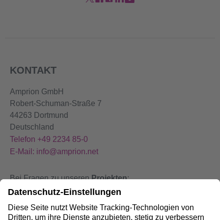
KONTAKT
Amprion GmbH
Robert-Schuman-Straße 7
44263 Dortmund
Deutschland
Telefon +49 2234 85-0
E-Mail: info@amprion.net
Bei Fragen zu unseren
Projekten
:
+49 800 584 9000
Bei
Störungen
an unseren Anlagen: