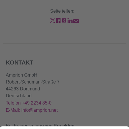
Seite teilen:
KONTAKT
Amprion GmbH
Robert-Schuman-Straße 7
44263 Dortmund
Deutschland
Telefon +49 2234 85-0
E-Mail: info@amprion.net
Bei Fragen zu unseren
Projekten
: