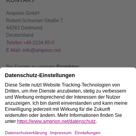
Amprion GmbH
Robert-Schuman-Straße 7
44263 Dortmund
Deutschland
Telefon +49 2234 85-0
E-Mail: info@amprion.net
Bei Fragen zu unseren
Projekten
:
+49 800 584 9000
Bei
Störungen
an unseren Anlagen:
+49 800 490 4000
Social Media: