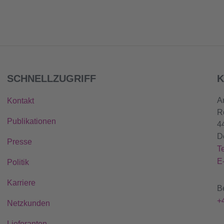
SCHNELLZUGRIFF
K
A
Kontakt
R
Publikationen
4
D
Presse
T
E
Politik
Karriere
B
+
Netzkunden
Lieferanten