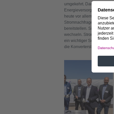
umgekehrt. Darüber hinaus 
Energieversorgung. Er unter
heute vor allem konvention
Stromnachfrage und -angebo
bereitstellen. Sie kann als
wechseln. Strom kann also 
ein wichtiger Schritt, um d
die Konverterstation in Mee