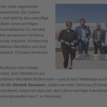
t der erste sogenannte
Deutschland. Die Station
und stellt für das zukünftige
tfalen einen wichtigen
eschäftsführer Dr. Hendrik
tein gemeinsam mit Mona
schaft, Industrie, Klimaschutz
rdrhein-Westfalen und dem
erbusch, Christian Bommers.
 Meerbusch eine Anlage
en wird, dass Windstrom aus
rdrhein-Westfalen fließen kann – und je nach Wetterlage auc
lärt
Dr. Hendrik Neumann
. „Indem wir mehr Strom aus Erneue
portieren, tragen wir dazu bei, dass dieser wichtige Industriest
e versorgt werden kann“, so Neumann.