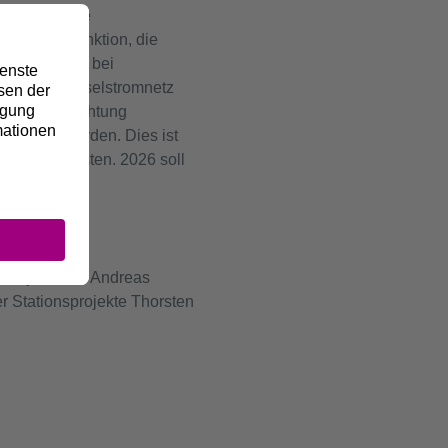
kunftssichere
en – eine Funktion, die
Schwankungen bei
für das Wechselstromnetz
 Lastflussrichtung
portiert werden. Dies ist
u gewährleisten. 2026 soll
sterath
Projektleiter Andreas
r Stationsprojekte Thorsten