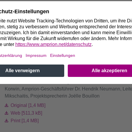
übernimmt der Konverter weitere wichtige Aufgaben für eine zu
stützt dabei, die Netzspannung zu regulieren und zu stabilisier
elle Kraftwerke übernehmen. Die Anlage reagiert flexibel auf 
t und kann die sogenannte netzunterstützende Blindleistung 
 Gleich- sowie als Wechselrichter betrieben werden und damit die
von Norden nach Süden und auch in umgekehrter Richtung trans
ie Sicherheit der Stromübertragung in Zeiten der Energiewende z
rbusch in Betrieb gehen.
Grundsteinlegung Konverter in Meerbusch-O
Ministerin Mona Neubaur, Bürgermeister Christian Bommers, 
Korwin, Amprion-Geschäftsführer Dr. Hendrik Neumann, Leite
Mikschaitis, Projektsprecherin Joëlle Bouillon
Original [1,4 MB]
Web [511,3 kB]
Print [1,4 MB]