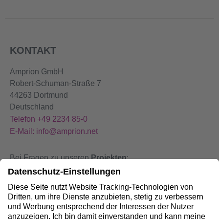
KONTAKT
Amprion GmbH
Robert-Schuman-Straße 7
44263 Dortmund
Deutschland
Telefon +49 2234 85-0
E-Mail: info@amprion.net
Bei Fragen zu unseren
Projekten
:
+49 800 584 9000
Bei
Störungen
an unseren Anlagen:
+49 800 490 4000