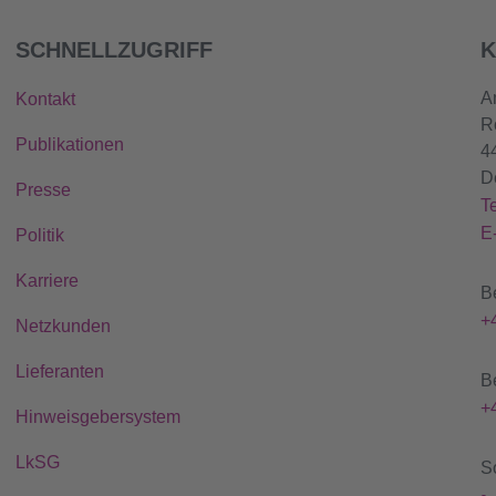
SCHNELLZUGRIFF
K
A
Kontakt
R
Publikationen
4
D
Presse
T
E
Politik
Karriere
B
+
Netzkunden
Lieferanten
B
+
Hinweisgebersystem
LkSG
S