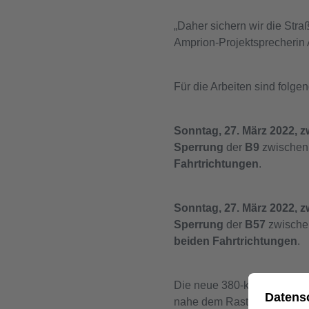
„Daher sichern wir die Str
Amprion-Projektsprecherin 
Für die Arbeiten sind folge
Sonntag, 27. März 2022, z
Sperrung
der
B9
zwische
Fahrtrichtungen
.
Sonntag, 27. März 2022, 
Sperrung
der
B57
zwisch
beiden Fahrtrichtungen
.
Die neue 380-kV-Stromleitun
nahe dem Rastplatz Hoxhöfe