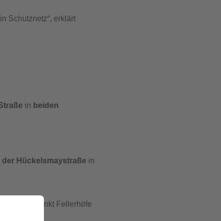
 Schutznetz“, erklärt
Straße
in
beiden
d der Hückelsmaystraße
in
efeld vom Punkt Fellerhöfe
is.