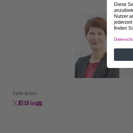
Bei
An
Le
+4
An
Seite teilen: