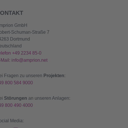
ONTAKT
mprion GmbH
obert-Schuman-Straße 7
4263 Dortmund
eutschland
elefon +49 2234 85-0
-Mail: info@amprion.net
ei Fragen zu unseren
Projekten
:
49 800 584 9000
ei
Störungen
an unseren Anlagen:
49 800 490 4000
ocial Media: