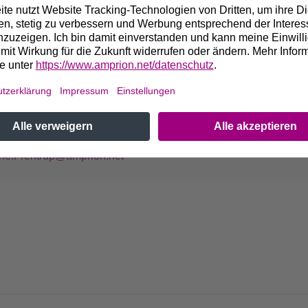
 weiteren Fragen wenden Sie sich bitte an:
ne Frentrup
iterin Projektkommunikation für Wechselstromprojekte (AC)
9 173 2535762
ne.Frentrup@amprion.net