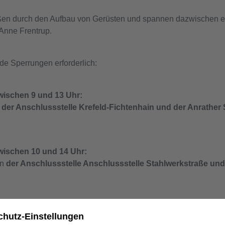
aßen durch den Aufbau von Gerüsten und spannen dazwischen ein
Anne Frentrup.
nde Sperrungen erforderlich:
wischen 9 und 13 Uhr:
n
der Anschlussstelle Krefeld-Fichtenhain und der Anrather 
zwischen 10 und 14 Uhr:
en
der Anschlussstelle Anschlussstelle Stahlwerkstraße un
g verläuft über rund 7,3 Kilometer auf dem Gebiet der Stadt Kr
 (A44) bis zum Punkt St. Tönis an der Umspannanlage St. Tön