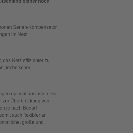
eutschland bisher noch
hronen Serien-Kompensator
ngen im Netz
, das Netz effizienter zu
n, technischer
ngen optimal auslasten. So
en zur Überbrückung von
en je nach Bedarf
omit auch flexibler an
kömmliche, große und