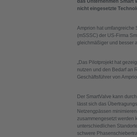
das Unternehmen Smart Wi
nicht eingesetzte Technol
Amprion hat umfangreiche 
(mSSSC) der US-Firma Smar
gleichmäßiger und besser au
„Das Pilotprojekt hat gezeig
nutzen und den Bedarf an R
Geschäftsführer von Amprio
Der SmartValve kann durch 
lässt sich das Übertragung
Netzengpässen minimieren. 
zusammengesetzt werden kön
unterschiedlichen Standort
schwere Phasenschiebertra