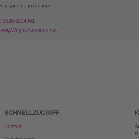
essesprecherin Amprion
9 1520 8204961
lveig.Wright@amprion.net
SCHNELLZUGRIFF
K
A
Kontakt
R