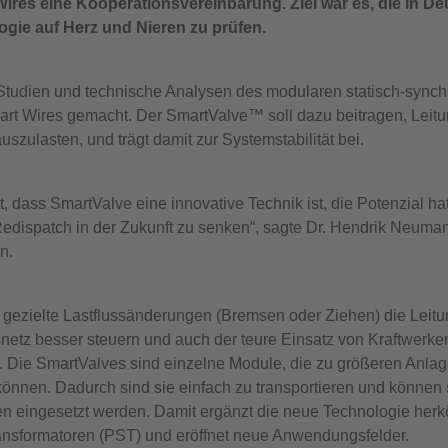
res eine Kooperationsvereinbarung. Ziel war es, die in D
ogie auf Herz und Nieren zu prüfen.
Studien und technische Analysen des modularen statisch-sync
t Wires gemacht. Der SmartValve™ soll dazu beitragen, Leitu
szulasten, und trägt damit zur Systemstabilität bei.
t, dass SmartValve eine innovative Technik ist, die Potenzial hat
edispatch in der Zukunft zu senken“, sagte Dr. Hendrik Neuman
n.
gezielte Lastflussänderungen (Bremsen oder Ziehen) die Leitu
snetz besser steuern und auch der teure Einsatz von Kraftwerk
Die SmartValves sind einzelne Module, die zu größeren Anlag
nen. Dadurch sind sie einfach zu transportieren und können s
en eingesetzt werden. Damit ergänzt die neue Technologie her
nsformatoren (PST) und eröffnet neue Anwendungsfelder.