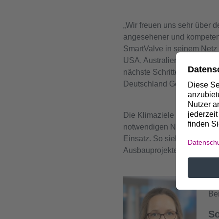
„Wir freuen uns sehr über 
angesehener und kompetent
SmartValve in seinem Netz 
USA, Australien, England u
nächste Schritte im Rahmen
Deutschland Geschäftsführe
Die Klimaziele der EU und
notwendigen Netzausbau ko
Einsatz. So sieht auch der
Ausbauprojekten vor.
Bei
So