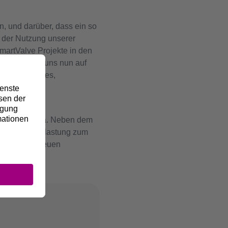
, und darüber, dass ein so
 der Nutzung unserer
martValve Projekte in den
. Wir freuen uns nun auf
. Susanne Nies,
zes in Europa. Neben dem
eren Netzauslastung zum
sätzlich zu neuen