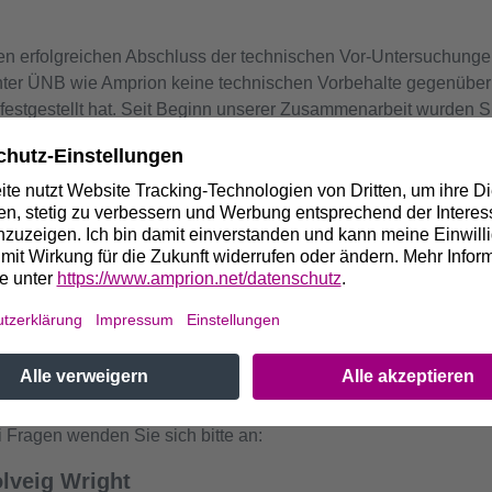
den erfolgreichen Abschluss der technischen Vor-Untersuchungen
er ÜNB wie Amprion keine technischen Vorbehalte gegenüber
festgestellt hat. Seit Beginn unserer Zusammenarbeit wurden S
nd Österreich durchgeführt – um nur einige Beispiele zu nennen
 der ambitionierten Klimaziele der Ampel-Regierung", sagte Dr
rin von Smart Wires.
 der Bundesregierung beschleunigen den Umbau des Stromnet
mmen auch immer mehr innovative Technologien zur effizient
 deutsche Netzentwicklungsplan den Einsatz solcher Technik zu
 Fragen wenden Sie sich bitte an:
lveig Wright