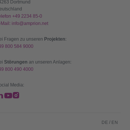
4263 Dortmund
eutschland
elefon +49 2234 85-0
-Mail: info@amprion.net
ei Fragen zu unseren
Projekten
:
49 800 584 9000
ei
Störungen
an unseren Anlagen:
49 800 490 4000
ocial Media:
DE
/
EN