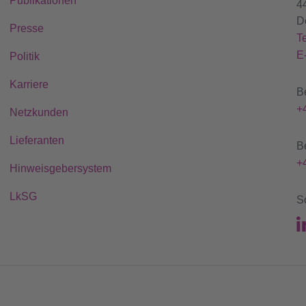
Publikationen
4
D
Presse
T
E
Politik
Karriere
B
+
Netzkunden
Lieferanten
B
+
Hinweisgebersystem
LkSG
S