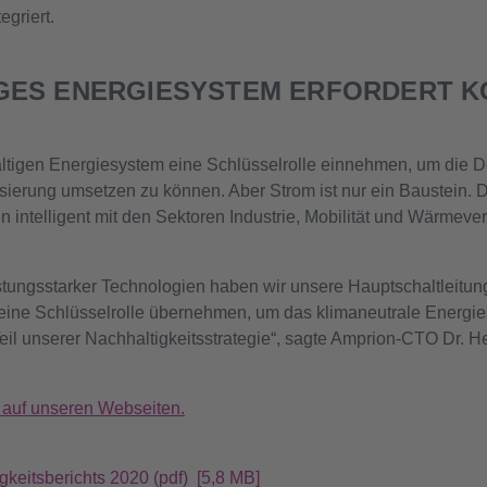
griert.
IGES ENERGIESYSTEM ERFORDERT K
ltigen Energiesystem eine Schlüsselrolle einnehmen, um die D
lisierung umsetzen zu können. Aber Strom ist nur ein Baustein. 
 intelligent mit den Sektoren Industrie, Mobilität und Wärmeve
istungsstarker Technologien haben wir unsere Hauptschaltleitung 
 eine Schlüsselrolle übernehmen, um das klimaneutrale Energi
Teil unserer Nachhaltigkeitsstrategie“, sagte Amprion-CTO Dr.
 auf unseren Webseiten.
keitsberichts 2020 (pdf) [5,8 MB]