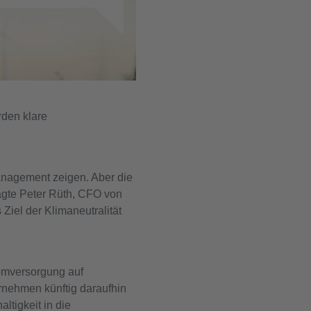
rden klare
nagement zeigen. Aber die
sagte Peter Rüth, CFO von
iel der Klimaneutralität
romversorgung auf
rnehmen künftig daraufhin
ltigkeit in die