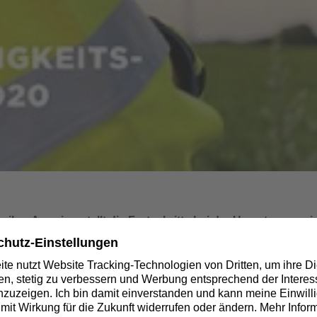
iber Amprion stellt die Fortschritte bei der Umsetzung sei
ar. Der Bericht erfüllt die Kriterien des Deutschen Nachhalt
 Amprion wird künftig alle zwei Jahre über die Entwicklung b
chland und Europa ist die
 Herausforderung der nächsten