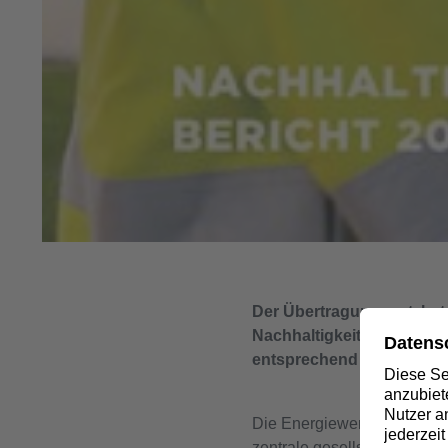
Der Übertragungsnetzbetre
Nachhaltigkeitsstrategie d
entsprechend zertifiziert.
Die Energiewende in Deuts
zentrale gesellschaftliche