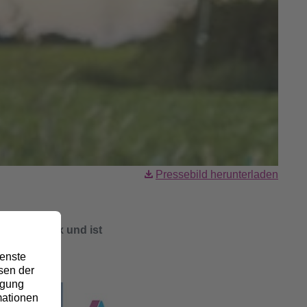
Pressebild herunterladen
ner
igkeitskodex und ist
erichten.