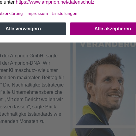
tzbetreiber Amprion trägt mit
em klimaverträglichen,
nergiesystem bei. Das
ökologisch nachhaltig im
O der Amprion GmbH, sagte
eil der Amprion-DNA. Wir
nter Klimaschutz- wie unter
kten den maximalen Beitrag für
.“ Die Nachhaltigkeitsstrategie
uf alle Unternehmensbereiche
t. „Mit dem Bericht wollen wir
essen lassen“, sagte Brick.
Nachhaltigkeitsstandards wie
mmenden Monaten zu