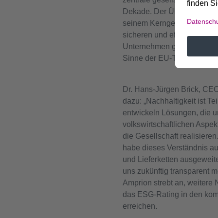
Dekade. Der Übertragungsne
seinem Kerngeschäft zu ein
sicheren und effizienten E
Unternehmen gilt damit als 
Sinne der EU-Taxonomie.
Dr. Hans-Jürgen Brick, CE
dazu: „Nachhaltigkeit ist T
entwickeln Lösungen, die u
volkswirtschaftlichen Aspe
die Gesellschaft realisieren
habe dieses Verständnis a
und Lieferketten ausgeweite
uns zukünftig transparent m
Amprion strebt an, weitere 
das ESG-Rating in den ko
erreichen.