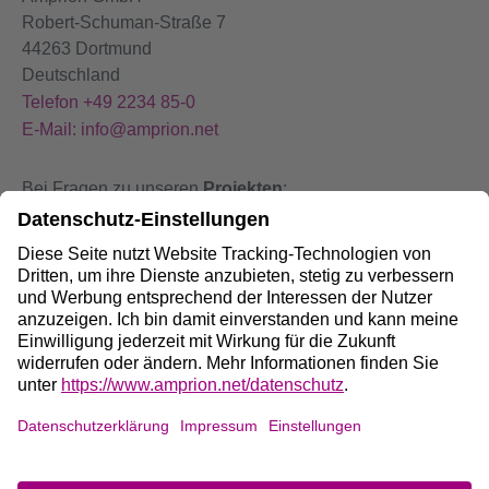
Robert-Schuman-Straße 7
44263 Dortmund
Deutschland
Telefon +49 2234 85-0
E-Mail: info@amprion.net
Bei Fragen zu unseren
Projekten
:
+49 800 584 9000
Bei
Störungen
an unseren Anlagen:
+49 800 490 4000
Social Media:
Impressum
DE
/
EN