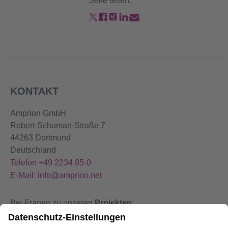
Seite teilen:
KONTAKT
Amprion GmbH
Robert-Schuman-Straße 7
44263 Dortmund
Deutschland
Telefon +49 2234 85-0
E-Mail: info@amprion.net
Bei Fragen zu unseren
Projekten
:
+49 800 584 9000