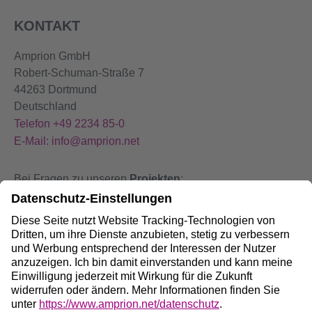
KONTAKT
Amprion GmbH
Robert-Schuman-Straße 7
44263 Dortmund
Deutschland
Telefon +49 2234 85-0
E-Mail: info@amprion.net
Bei Fragen zu unseren
Projekten
:
+49 800 584 9000
Bei
Störungen
an unseren Anlagen:
+49 800 490 4000
Social Media: