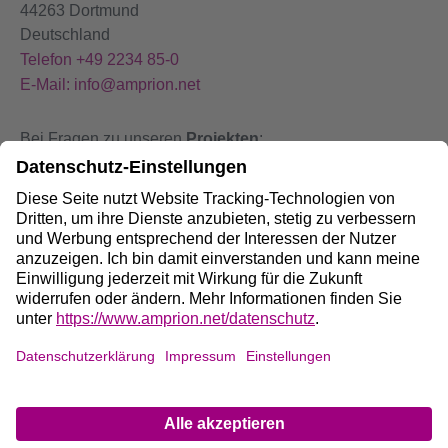
44263 Dortmund
Deutschland
Telefon +49 2234 85-0
E-Mail: info@amprion.net
Bei Fragen zu unseren
Projekten
:
+49 800 584 9000
Bei
Störungen
an unseren Anlagen:
+49 800 490 4000
Social Media:
Impressum
DE
/
EN
Datenschutz