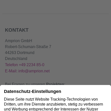
KONTAKT
Amprion GmbH
Robert-Schuman-Straße 7
44263 Dortmund
Deutschland
Telefon +49 2234 85-0
E-Mail: info@amprion.net
Bei Fragen zu unseren
Projekten
:
+49 800 584 9000
Bei
Störungen
an unseren Anlagen:
+49 800 490 4000