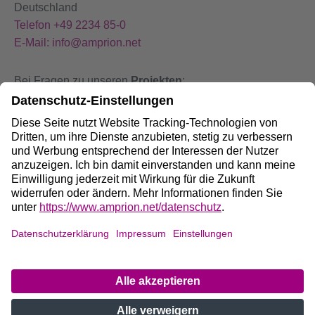
Deutschland
Telefon +49 2234 85-0
E-Mail: info@amprion.net
Bei Fragen zu unseren
Projekten
:
+49 800 584 9000
Bei
Störungen
an unseren Anlagen:
+49 800 490 4000
Social Media:
Impressum
DE
/
EN
Datenschutz