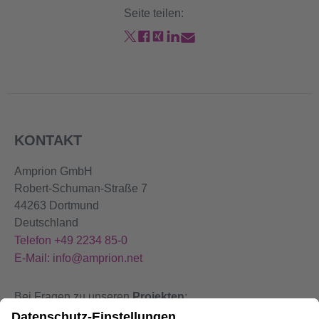
Seite teilen:
KONTAKT
Amprion GmbH
Robert-Schuman-Straße 7
44263 Dortmund
Deutschland
Telefon +49 2234 85-0
E-Mail: info@amprion.net
Bei Fragen zu unseren
Projekten
:
+49 800 584 9000