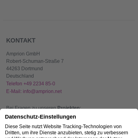
KONTAKT
Amprion GmbH
Robert-Schuman-Straße 7
44263 Dortmund
Deutschland
Telefon +49 2234 85-0
E-Mail: info@amprion.net
Bei Fragen zu unseren
Projekten
:
+49 800 584 9000
Bei
Störungen
an unseren Anlagen: