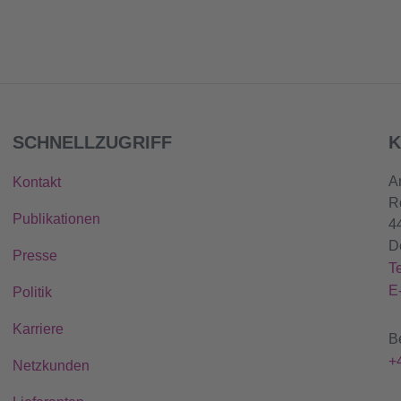
SCHNELLZUGRIFF
K
A
Kontakt
R
Publikationen
4
D
Presse
T
E
Politik
Karriere
B
+
Netzkunden