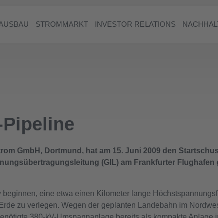
AUSBAU
STROMMARKT
INVESTOR RELATIONS
NACHHAL
-Pipeline
rom GmbH, Dortmund, hat am 15. Juni 2009 den Startschus
nungsübertragungsleitung (GIL) am Frankfurter Flughafen
beginnen, eine etwa einen Kilometer lange Höchstspannungsfrei
r Erde zu verlegen. Wegen der geplanten Landebahn im Nordwe
enötigte 380-kV-Umspannanlage bereits als kompakte Anlage in