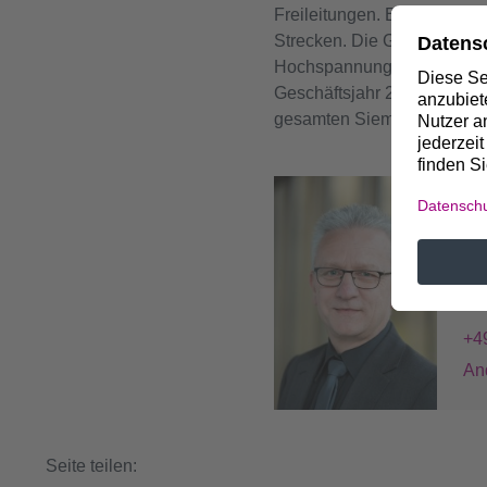
Freileitungen. Es kann so g
Strecken. Die GIL-Technik bi
Hochspannungsübertragungs
Geschäftsjahr 2008 einen U
gesamten Siemens-Umsatz
Dr
Pr
+4
+4
An
Seite teilen: