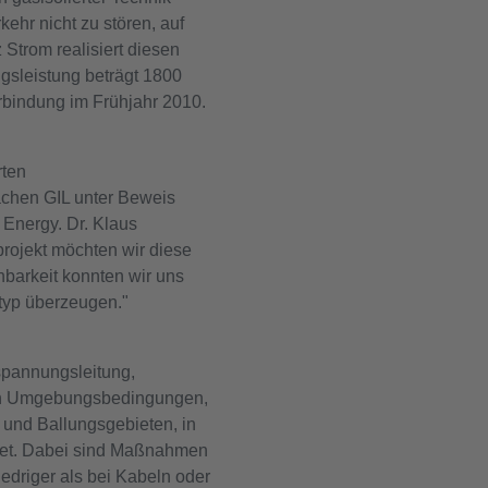
ehr nicht zu stören, auf
 Strom realisiert diesen
gsleistung beträgt 1800
rbindung im Frühjahr 2010.
rten
achen GIL unter Beweis
 Energy. Dr. Klaus
projekt möchten wir diese
barkeit konnten wir uns
typ überzeugen."
tspannungsleitung,
ach Umgebungsbedingungen,
 und Ballungsgebieten, in
gnet. Dabei sind Maßnahmen
iedriger als bei Kabeln oder