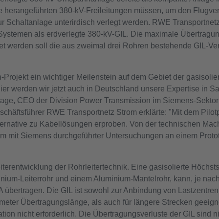
e herangeführten 380-kV-Freileitungen müssen, um den Flugverk
ur Schaltanlage unterirdisch verlegt werden. RWE Transportnetz
 Systemen als erdverlegte 380-kV-GIL. Die maximale Übertragun
t werden soll die aus zweimal drei Rohren bestehende GIL-Ve
h-Projekt ein wichtiger Meilenstein auf dem Gebiet der gasisolie
er werden wir jetzt auch in Deutschland unsere Expertise in S
ehage, CEO der Division Power Transmission im Siemens-Sektor
schäftsführer RWE Transportnetz Strom erklärte: "Mit dem Pilot
ternative zu Kabellösungen erproben. Von der technischen Mach
am mit Siemens durchgeführter Untersuchungen an einem Proto
iterentwicklung der Rohrleitertechnik. Eine gasisolierte Höchs
nium-Leiterrohr und einem Aluminium-Mantelrohr, kann, je n
 übertragen. Die GIL ist sowohl zur Anbindung von Lastzentren
meter Übertragungslänge, als auch für längere Strecken geei
ion nicht erforderlich. Die Übertragungsverluste der GIL sind n