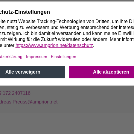
ut wie jede Trassenführung verwirklicht werden, selbst große 
etet sich für die Verlegung in der Erde oder im Tunnel an. Energ
leitungen sind Teil des Siemens-Umweltportfolios, mit dem 
msatz von knapp 19 Mrd. EUR erwirtschaftete. Das entspricht r
es.
. Andreas Preuß
essesprecher
9 231 5849-13785
9 172 2407116
dreas.Preuss@amprion.net