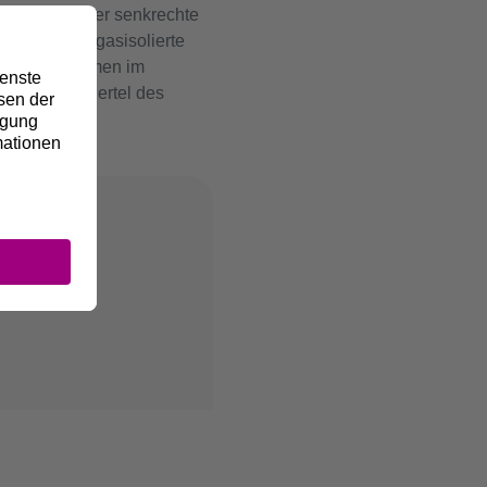
Steigungen oder senkrechte
ieeffiziente gasisolierte
das Unternehmen im
und einem Viertel des