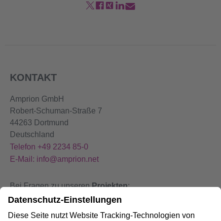
KONTAKT
Amprion GmbH
Robert-Schuman-Straße 7
44263 Dortmund
Deutschland
Telefon +49 2234 85-0
E-Mail: info@amprion.net
Bei Fragen zu unseren
Projekten
:
+49 800 584 9000