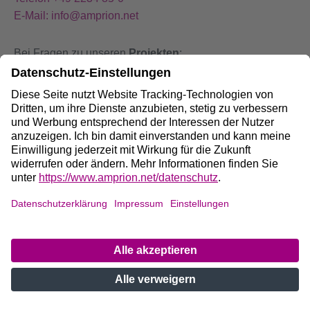
E-Mail: info@amprion.net
Bei Fragen zu unseren
Projekten
:
+49 800 584 9000
Bei
Störungen
an unseren Anlagen:
+49 800 490 4000
Social Media:
Impressum
DE
/
EN
Datenschutz