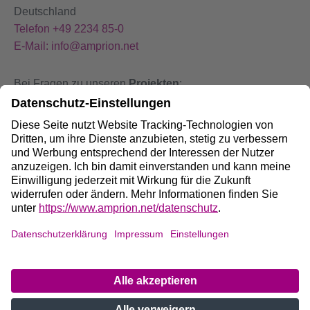
Deutschland
Telefon +49 2234 85-0
E-Mail: info@amprion.net
Bei Fragen zu unseren
Projekten
:
+49 800 584 9000
Bei
Störungen
an unseren Anlagen:
+49 800 490 4000
Social Media:
Impressum
DE
/
EN
Datenschutz