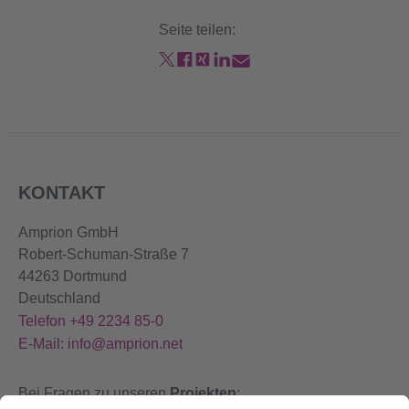
Seite teilen:
KONTAKT
Amprion GmbH
Robert-Schuman-Straße 7
44263 Dortmund
Deutschland
Telefon +49 2234 85-0
E-Mail: info@amprion.net
Bei Fragen zu unseren
Projekten
: