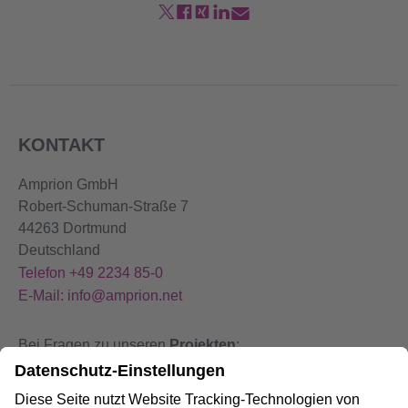
KONTAKT
Amprion GmbH
Robert-Schuman-Straße 7
44263 Dortmund
Deutschland
Telefon +49 2234 85-0
E-Mail: info@amprion.net
Bei Fragen zu unseren
Projekten
:
+49 800 584 9000