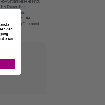
kV-Stromkreise ersetzt.
 bis Dauersberg -
efindet sich im
its in Betrieb. Die
ungsverbindung Dortmund-