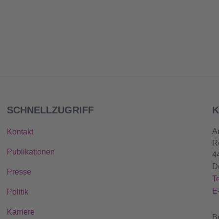
SCHNELLZUGRIFF
K
A
Kontakt
R
Publikationen
4
D
Presse
T
E
Politik
Karriere
B