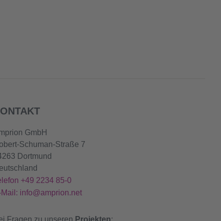
ONTAKT
mprion GmbH
obert-Schuman-Straße 7
4263 Dortmund
eutschland
elefon +49 2234 85-0
-Mail: info@amprion.net
ei Fragen zu unseren
Projekten
: