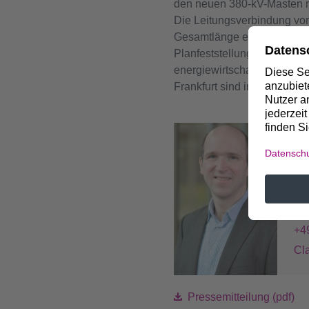
den neuen 380-kV-Masten mi
Die Leitungsverbindung von
Gesamtlänge etwa 113 Kilom
Planfeststellungsverfahren.
energiewirtschaftliche Notw
Frankfurt sind im Energiel
Bei
C
Pr
+4
Cl
Pressemitteilung (pdf)