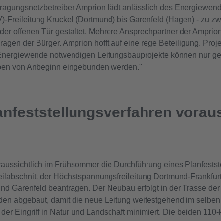
ragungsnetzbetreiber Amprion lädt anlässlich des Energiewen
)-Freileitung Kruckel (Dortmund) bis Garenfeld (Hagen) - zu zw
g der offenen Tür gestaltet. Mehrere Ansprechpartner der Ampri
agen der Bürger. Amprion hofft auf eine rege Beteiligung. Pro
 Energiewende notwendigen Leitungsbauprojekte können nur gel
ppen von Anbeginn eingebunden werden."
anfeststellungsverfahren voraus
ussichtlich im Frühsommer die Durchführung eines Planfestste
Teilabschnitt der Höchstspannungsfreileitung Dortmund-Frankfu
d Garenfeld beantragen. Der Neubau erfolgt in der Trasse der
den abgebaut, damit die neue Leitung weitestgehend im selben
der Eingriff in Natur und Landschaft minimiert. Die beiden 110