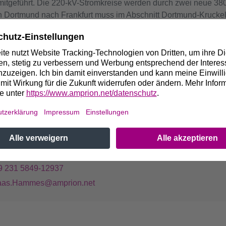
tgeführt. Die 220-kV-Stromkreise werden durch zwei neue 380-
 Dortmund nach Frankfurt muss im Abschnitt Dortmund-Kruckel
eter - neu gebaut werden. Der rheinland-pfälzische Abschnitt b
 Der Abschnitt von Dauersberg in das Rhein-Main-Gebiet ist bere
endigkeit und der vordringliche Bedarf für die 380-kV-Freileit
eitungsausbaugesetz von 2009 festgeschrieben.
 Fragen wenden Sie sich bitte an:
laas Hammes
ojektkommunikation
9 231 5849-12937
aas.Hammes@amprion.net