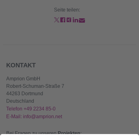
Seite teilen:
KONTAKT
Amprion GmbH
Robert-Schuman-Straße 7
44263 Dortmund
Deutschland
Telefon +49 2234 85-0
E-Mail: info@amprion.net
Bei Fragen zu unseren
Projekten
: