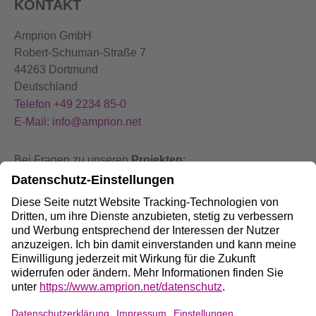
KONTAKT
Amprion GmbH
Robert-Schuman-Straße 7
44263 Dortmund
Deutschland
Telefon +49 2234 85-0
E-Mail: info@amprion.net
Bei Fragen zu unseren
Projekten
:
+49 800 584 9000
Bei
Störungen
an unseren Anlagen:
+49 800 490 4000
Social Media: