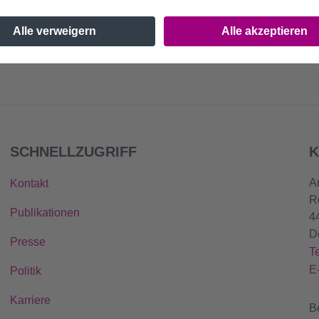
SCHNELLZUGRIFF
K
A
Kontakt
R
Publikationen
4
D
Presse
T
E
Politik
Karriere
B