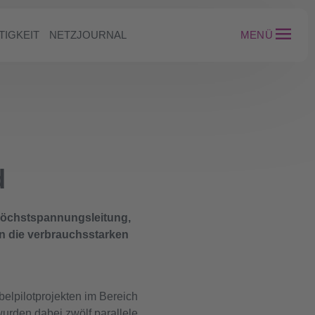
TIGKEIT
NETZJOURNAL
MENÜ
d
V-Höchstspannungsleitung,
n die verbrauchsstarken
elpilotprojekten im Bereich
rden dabei zwölf parallele