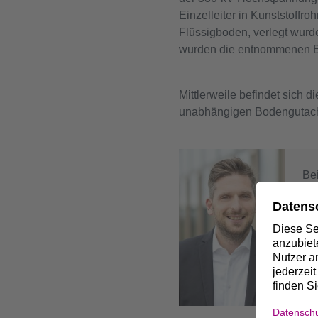
Einzelleiter in Kunststoffr
Flüssigboden, verlegt wurd
wurden die entnommenen Bod
Mittlerweile befindet sich 
unabhängigen Bodengutachter
Bei
J
Pr
+4
Jo