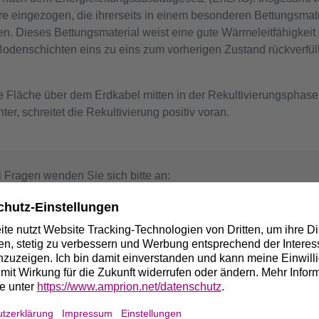
ohre eingezogen, die ihrerseits in einem besonderen Bettungsma
en. Dieses Bettungsmaterial weist eine gute Wärmeleitfähigkeit
enschichten eins zu eins zum vorherigen Zustand rückverfüll
die Fläche über dem Erdkabel mitten in der Rekultivierungsphas
, schreitet die Rekultivierung positiv voran.
 Fragen wenden Sie sich bitte an:
onas Knoop
ojektsprecher Hessen
9 1525 4540968
nas.Knoop@amprion.net