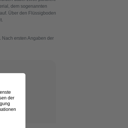
terial, dem sogenannten
 auf. Über den Flüssigboden
t.
e. Nach ersten Angaben der