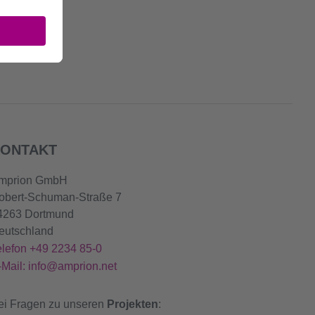
ONTAKT
mprion GmbH
obert-Schuman-Straße 7
4263 Dortmund
eutschland
elefon +49 2234 85-0
-Mail: info@amprion.net
ei Fragen zu unseren
Projekten
: