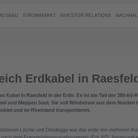
AUSBAU
STROMMARKT
INVESTOR RELATIONS
NACHHAL
eich Erdkabel in Raesfel
das Kabel in Raesfeld in der Erde. Es ist ein Teil der 380-k
el und Meppen baut. Sie soll Windstrom aus dem Norden i
ebiet und im Rheinland transportieren.
tationen Löchte und Diestegge war das erste von mehreren Kab
nach dem Energieleitungsausbaugesetz (EnLAG). Insgesamt wu