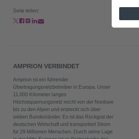
Seite teilen:
AMPRION VERBINDET
Amprion ist ein führender
Übertragungsnetzbetreiber in Europa. Unser
11.000 Kilometer langes
Höchstspannungsnetz reicht von der Nordsee
bis zu den Alpen und erstreckt sich über
sieben Bundesländer. Es ist das Rückgrat der
deutschen Wirtschaft und transportiert Strom
für 29 Millionen Menschen. Durch seine Lage