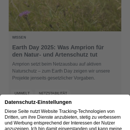
WISSEN
Earth Day 2025: Was Amprion für
den Natur- und Artenschutz tut
​​Amprion setzt beim Netzausbau auf aktiven
Naturschutz – zum Earth Day zeigen wir unsere
Projekte jenseits gesetzlicher Vorgaben.​
UMWELT
NETZSTABILITÄT