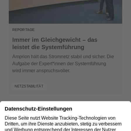
REPORTAGE
Immer im Gleichgewicht – das
leistet die Systemführung
Amprion hält das Stromnetz stabil und sicher. Die
Aufgabe der Expert*innen der Systemführung
wird immer anspruchsvoller.
NETZSTABILITÄT