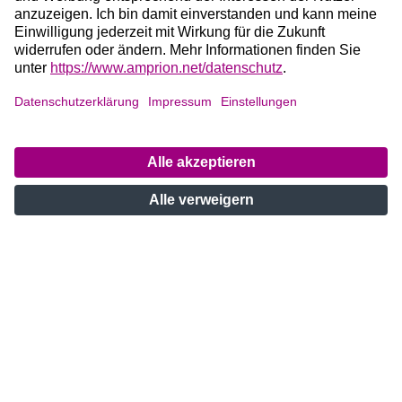
KONTAKT
Amprion GmbH
Robert-Schuman-Straße 7
44263 Dortmund
Deutschland
Telefon +49 2234 85-0
E-Mail: info@amprion.net
Bei Fragen zu unseren
Projekten
:
+49 800 584 9000
Bei
Störungen
an unseren Anlagen:
+49 800 490 4000
Social Media: