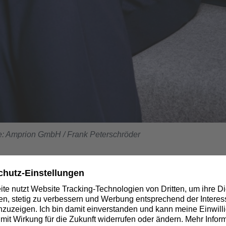
lle: Amprion GmbH / Frank Peterschröder
eiber Amprion regelt die Nachfolge an der Führungsspitze.
1. Dezember 2024 in den Ruhestand. Den Vorsitz der Gesc
toph Müller.
n GmbH hat in seiner gestrigen Sitzung Dr. Christoph Müller zum