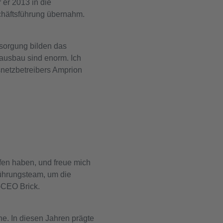
er 2013 in die
chäftsführung übernahm.
rsorgung bilden das
ausbau sind enorm. Ich
netzbetreibers Amprion
fen haben, und freue mich
Führungsteam, um die
-CEO Brick.
ne. In diesen Jahren prägte