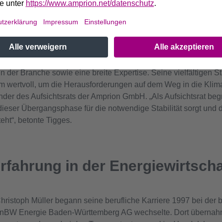
rnehmens berufen. Der derzeitige Vorsitzende der Geschäfts-f
025 die Position des CEO der Amprion GmbH von Dr. Hans-Jürg
den Ruhestand verlässt.
wir Christoph Müller für diese anspruchsvolle Aufgabe gewinnen
n der Branche sowie eine breite Expertise. Seine vielfältigen St
m wertvoll, um die Herausforderungen auf dem Weg in die Kliman
nder des Aufsichtsrats der Amprion GmbH. „Als Aufsichtsrat beg
dieser Übergangsphase für die notwendige Stabilität sorgt un
ht“, betonte Tigges.
rfahrung in der Energiewirtscha
hristoph Müller begann seine berufliche Karriere 1997 bei der 
 EnBW Energie Baden-Württemberg AG wechselte. Dort übernahm