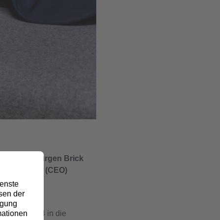
 Dr. Hans-Jürgen Brick
häftsführung (CEO)
 1. Juli 2024 in die