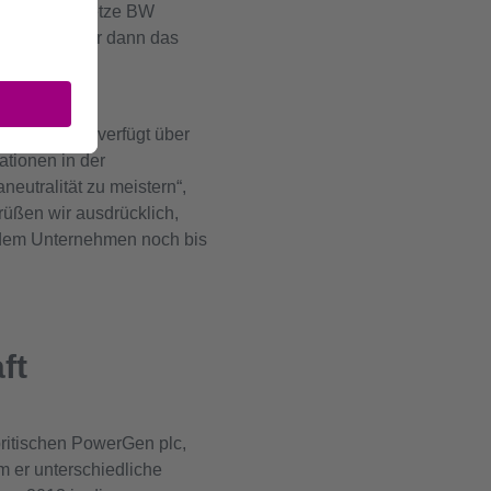
ührung von Netze BW
en Brick, der dann das
 konnten. Er verfügt über
ationen in der
eutralität zu meistern“,
rüßen wir ausdrücklich,
d dem Unternehmen noch bis
ft
britischen PowerGen plc,
 er unterschiedliche