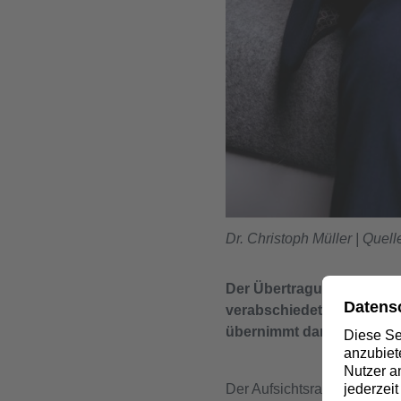
Dr. Christoph Müller | Que
Der Übertragungsnetzbetr
verabschiedet sich zum 3
übernimmt dann Dr. Chris
Der Aufsichtsrat der Amprio