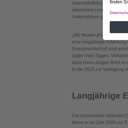
Geschäftsführung des Unte
übernimmt zum 1. Januar 2
Unternehmen planmäßig in 
„Wir freuen uns sehr, dass 
eine langjährige Erfahrung i
Energiewirtschaft sind enor
sagte Uwe Tigges, Vorsitze
dass Hans-Jürgen Brick in 
Ende 2024 zur Verfügung ste
Langjährige E
Der promovierte Volkswirt C
bevor er im Jahr 2000 zur