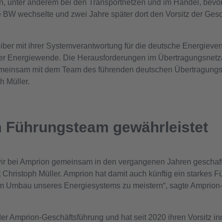
, unter anderem bei den Transportnetzen und im Handel, bevor 
 BW wechselte und zwei Jahre später dort den Vorsitz der Ges
iber mit ihrer Systemverantwortung für die deutsche Energieve
der Energiewende. Die Herausforderungen im Übertragungsnetz
gemeinsam mit dem Team des führenden deutschen Übertragungs
h Müller.
m Führungsteam gewährleistet
s wir bei Amprion gemeinsam in den vergangenen Jahren geschaf
 Christoph Müller. Amprion hat damit auch künftig ein starkes 
 Umbau unseres Energiesystems zu meistern“, sagte Amprion
 der Amprion-Geschäftsführung und hat seit 2020 ihren Vorsitz in