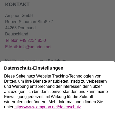
KONTAKT
Amprion GmbH
Robert-Schuman-Straße 7
44263 Dortmund
Deutschland
Telefon +49 2234 85-0
E-Mail: info@amprion.net
Bei Fragen zu unseren
Projekten
:
+49 800 584 9000
Bei
Störungen
an unseren Anlagen:
+49 800 490 4000
Social Media: