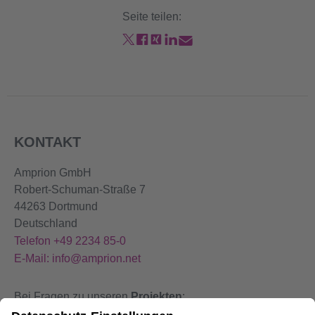
Seite teilen:
KONTAKT
Amprion GmbH
Robert-Schuman-Straße 7
44263 Dortmund
Deutschland
Telefon +49 2234 85-0
E-Mail: info@amprion.net
Bei Fragen zu unseren
Projekten
:
+49 800 584 9000