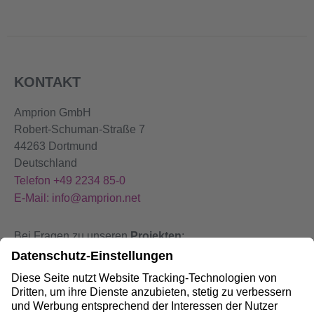
KONTAKT
Amprion GmbH
Robert-Schuman-Straße 7
44263 Dortmund
Deutschland
Telefon +49 2234 85-0
E-Mail: info@amprion.net
Bei Fragen zu unseren
Projekten
:
+49 800 584 9000
Bei
Störungen
an unseren Anlagen:
+49 800 490 4000