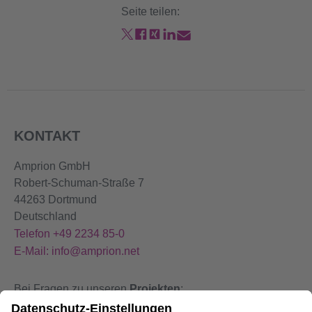
Seite teilen:
KONTAKT
Amprion GmbH
Robert-Schuman-Straße 7
44263 Dortmund
Deutschland
Telefon +49 2234 85-0
E-Mail: info@amprion.net
Bei Fragen zu unseren
Projekten
:
+49 800 584 9000