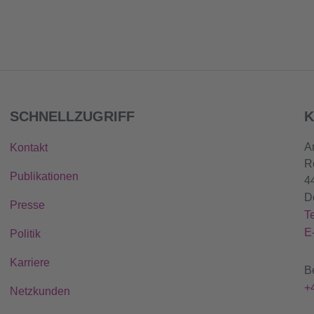
SCHNELLZUGRIFF
K
A
Kontakt
R
Publikationen
4
D
Presse
T
E
Politik
Karriere
B
+
Netzkunden