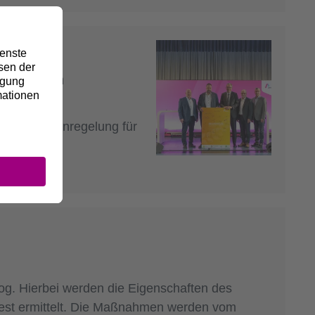
tzung von
hnen Rahmenregelung für
g. Hierbei werden die Eigenschaften des
est ermittelt. Die Maßnahmen werden vom