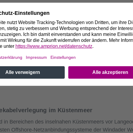
chließen zentrale Vereinbarung für die Umse
ersachsen, Nordrhein-Westfalen und Hessen unterzeic
n.
eekabelverlegung im Küstenmeer
 in Bereichen des inselnahen Küstenmeers vor Langeoo
rsten Offshore-Netzanbindungssysteme der Windader W