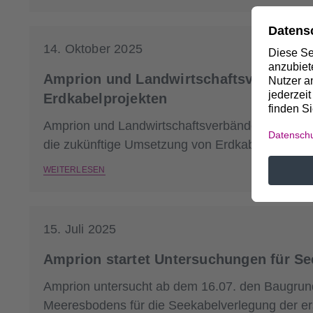
14. Oktober 2025
Amprion und Landwirtschaftsverbände s
Erdkabelprojekten
Amprion und Landwirtschaftsverbände aus Nied
die zukünftige Umsetzung von Erdkabelprojekte
WEITERLESEN
15. Juli 2025
Amprion startet Untersuchungen für S
Amprion untersucht ab dem 16.07. den Baugrund
Meeresbodens für die Seekabelverlegung der e