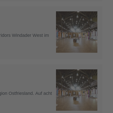
rridors Windader West im
ion Ostfriesland. Auf acht